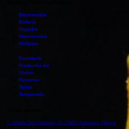
Nuestros Productos Piobiem
Bienmesabe
Bollería
Hojaldre
Mantecados
Molletes
Pastelería
Productos sin
Gluten
Piononos
Tartas
Temporada
Dónde estamos
C. Infante Don Fernando, 10, 29200 Antequera, Málaga