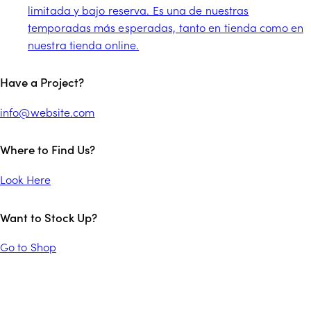
limitada y bajo reserva. Es una de nuestras
temporadas más esperadas, tanto en tienda como en
nuestra tienda online.
facebook-
twitter-
instagram
tik-
Have a Project?
1
x
tok
info@website.com
Where to Find Us?
Look Here
Want to Stock Up?
Go to Shop