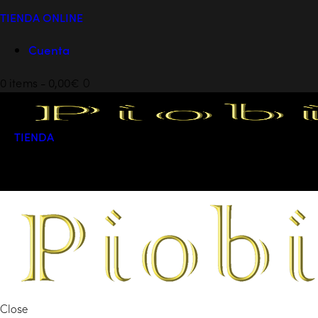
TIENDA ONLINE
Cuenta
0 items
-
0,00€
0
TIENDA
0 items
-
0,00€
0
Close