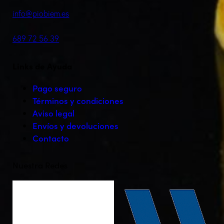
info@piobiem.es
689 72 56 39
Links de Ayuda
Pago seguro
Términos y condiciones
Aviso legal
Envíos y devoluciones
Contacto
Nuestra Redes
facebook-
twitter-
instagram
tik-
1
x
tok