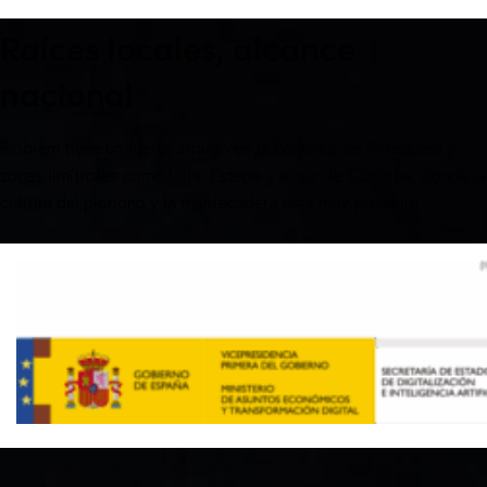
Raíces locales, alcance
nacional
Piobiem tiene un fuerte arraigo en la comarca de Antequera y
zonas limítrofes como Loja, Estepa y el sur de Córdoba, donde la
cultura del pionono y la mantecadera está muy presente