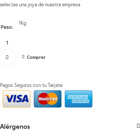
selectas una joya de nuestra empresa
1Kg
Peso
Mantecado
de
Aceite
Comprar
de
Oliva
Elimin
-
Pagos Seguros con tu Tarjeta
ar de
1Kg
cantidad
favori
tos
Alérgenos