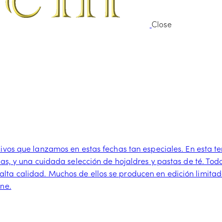
Close
usivos que lanzamos en estas fechas tan especiales. En est
ñas, y una cuidada selección de hojaldres y pastas de té. To
lta calidad. Muchos de ellos se producen en edición limita
ine.