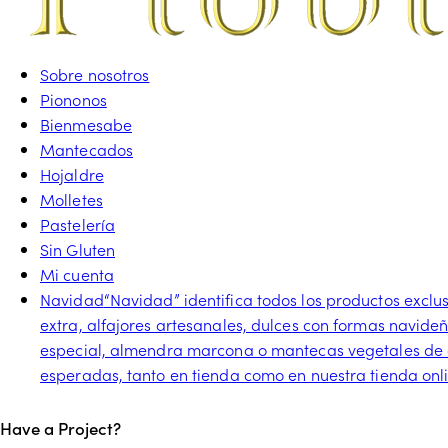
Sobre nosotros
Piononos
Bienmesabe
Mantecados
Hojaldre
Molletes
Pastelería
Sin Gluten
Mi cuenta
Navidad
“Navidad” identifica todos los productos excl
extra, alfajores artesanales, dulces con formas navide
especial, almendra marcona o mantecas vegetales de a
esperadas, tanto en tienda como en nuestra tienda onl
facebook-
twitter-
instagram
tik-
Have a Project?
1
x
tok