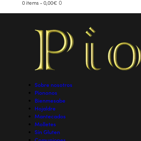
0 items
-
0,00€
0
Sobre nosotros
Piononos
Bienmesabe
Hojaldre
Mantecados
Molletes
Sin Gluten
Comuniones