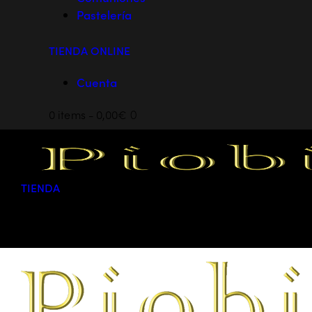
Pastelería
TIENDA ONLINE
Cuenta
0 items
-
0,00€
0
TIENDA
0 items
-
0,00€
0