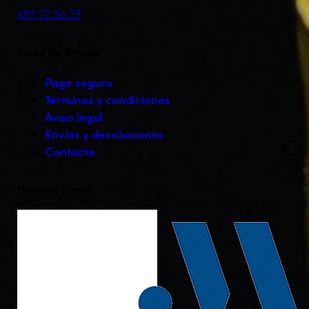
689 72 56 39
Links de Ayuda
Pago seguro
Términos y condiciones
Aviso legal
Envíos y devoluciones
Contacto
Nuestra Redes
facebook-
twitter-
instagram
tik-
1
x
tok