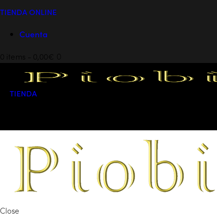
TIENDA ONLINE
Cuenta
0 items
-
0,00€
0
TIENDA
0 items
-
0,00€
0
Close