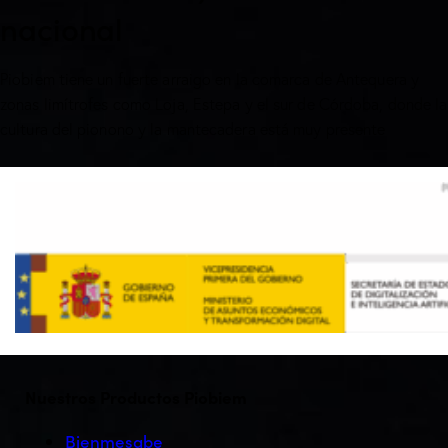
nacional
Piobiem tiene un fuerte arraigo en la comarca de Antequera y
zonas limítrofes como Loja, Estepa y el sur de Córdoba, donde la
cultura del pionono y la mantecadera está muy presente
Nuestros Productos Piobiem
Bienmesabe