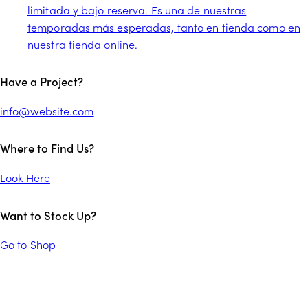
limitada y bajo reserva. Es una de nuestras
temporadas más esperadas, tanto en tienda como en
nuestra tienda online.
facebook-
twitter-
instagram
tik-
Have a Project?
1
x
tok
info@website.com
Where to Find Us?
Look Here
Want to Stock Up?
Go to Shop