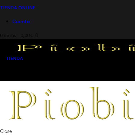
TIENDA ONLINE
Cuenta
0 items
-
0,00€
0
TIENDA
0 items
-
0,00€
0
Close