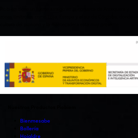
Piobiem tiene un fuerte arraigo en la comarca de Antequera y
zonas limítrofes como Loja, Estepa y el sur de Córdoba, donde la
cultura del pionono y la mantecadera está muy presente
Nuestros Productos Piobiem
Bienmesabe
Bollería
Hojaldre