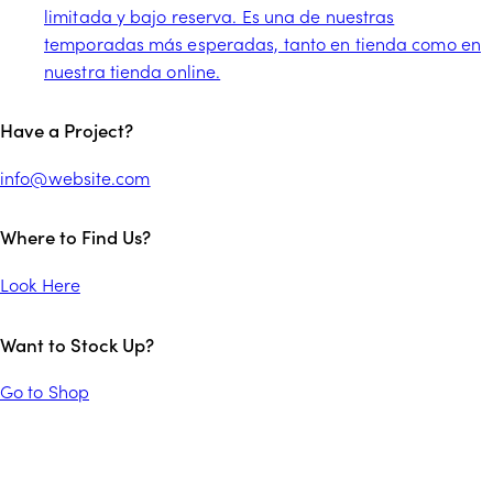
limitada y bajo reserva. Es una de nuestras
temporadas más esperadas, tanto en tienda como en
nuestra tienda online.
facebook-
twitter-
instagram
tik-
Have a Project?
1
x
tok
info@website.com
Where to Find Us?
Look Here
Want to Stock Up?
Go to Shop