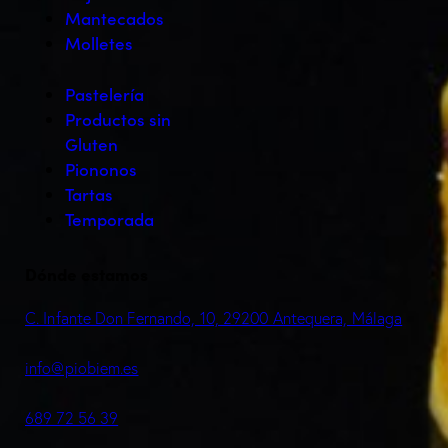
Mantecados
Molletes
Pastelería
Productos sin
Gluten
Piononos
Tartas
Temporada
Dónde estamos
C. Infante Don Fernando, 10, 29200 Antequera, Málaga
info@piobiem.es
689 72 56 39