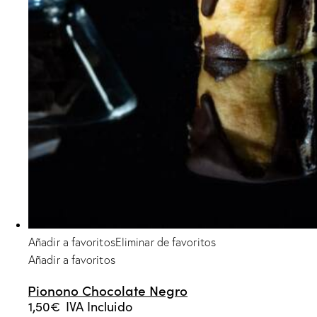
producto
Añadir a favoritos
Eliminar de favoritos
Añadir a favoritos
Pionono Chocolate Negro
1,50
€
IVA Incluido