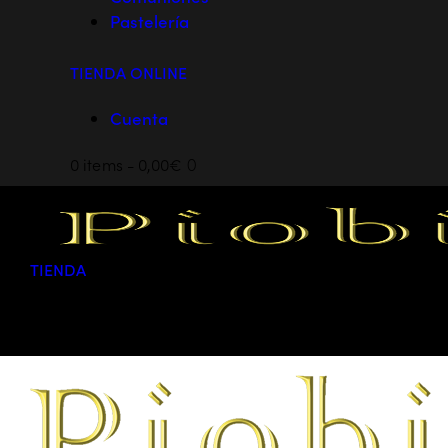
Pastelería
TIENDA ONLINE
Cuenta
0 items
-
0,00€
0
TIENDA
0 items
-
0,00€
0