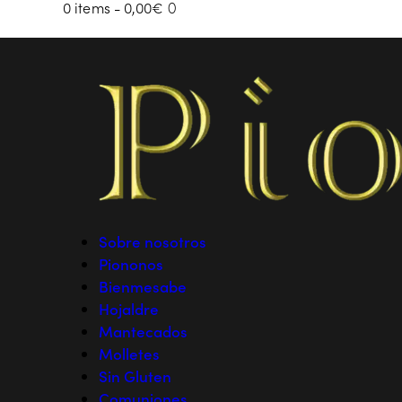
0 items
-
0,00€
0
Sobre nosotros
Piononos
Bienmesabe
Hojaldre
Mantecados
Molletes
Sin Gluten
Comuniones