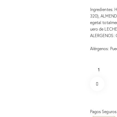
Ingredientes: H
320), ALMENDR
egetal totalme
uero de LECHE,
ALERGENOS: Gl
Alérgenos: Pue
Polvorón
de
Chocolate
cantidad
Elimina
Pagos Seguros 
r de