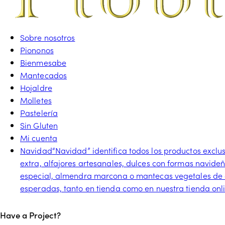
Sobre nosotros
Piononos
Bienmesabe
Mantecados
Hojaldre
Molletes
Pastelería
Sin Gluten
Mi cuenta
Navidad
“Navidad” identifica todos los productos excl
extra, alfajores artesanales, dulces con formas navide
especial, almendra marcona o mantecas vegetales de a
esperadas, tanto en tienda como en nuestra tienda onl
facebook-
twitter-
instagram
tik-
Have a Project?
1
x
tok