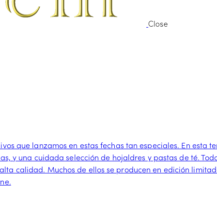
Close
usivos que lanzamos en estas fechas tan especiales. En est
ñas, y una cuidada selección de hojaldres y pastas de té. To
lta calidad. Muchos de ellos se producen en edición limita
ine.