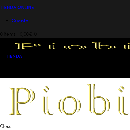
TIENDA ONLINE
Cuenta
0 items
-
0,00€
0
TIENDA
0 items
-
0,00€
0
Close