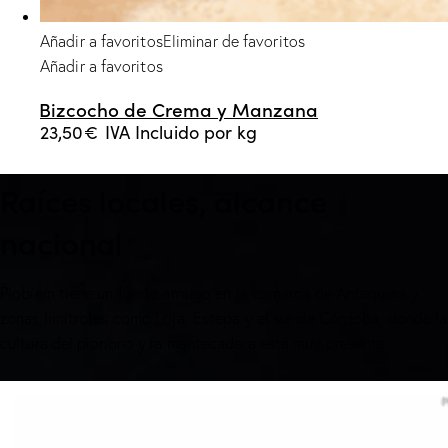
Añadir a favoritos
Eliminar de favoritos
Añadir a favoritos
Bizcocho de Crema y Manzana
23,50
€
IVA Incluido
por kg
Raíces locales, alcance
nacional
Piobiem tiene un fuerte arraigo en la comarca de Antequera y
zonas limítrofes como Loja, Estepa y el sur de Córdoba, donde la
cultura del pionono y la mantecadera está muy presente