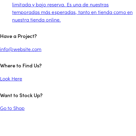
limitada y bajo reserva. Es una de nuestras
temporadas más esperadas, tanto en tienda como en
nuestra tienda online.
facebook-
twitter-
instagram
tik-
Have a Project?
1
x
tok
info@website.com
Where to Find Us?
Look Here
Want to Stock Up?
Go to Shop